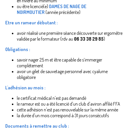
en rivière au minimum
ou être licencié(e)
DAMES DE NAGE DE
NOIRMOUTIER
(année précédente)
Etre un rameur débutant :
avoir réalisé une première séance découverte sur ergomètre
validée par le formateur (rdv au
06 33 38
29 85
)
Obligations :
savoir nager 25 m et être capable de s’immerger
complètement
avoir un gilet de sauvetage personnel avec cyalume
obligatoire
L'adhésion au mois :
le certificat médical n'est pas demandé
le rameur est ou a été licencié d'un club d'aviron affilié FFA
cette adhésion n'est pas renouvelable sur la même année
la durée d'un mois correspond à 31 jours consécutifs
Documents à remettre au club :