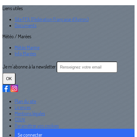
Liens utiles
Site FFA (Fédération Française d'Aviron)
Documents
Météo / Marées
Météo Marine
Info Marées
Je m'abonne à la newsletter
OK
Plan du site
Licences
Mentions légales
CGUV
Paramétrer vos cookies
Se connecter