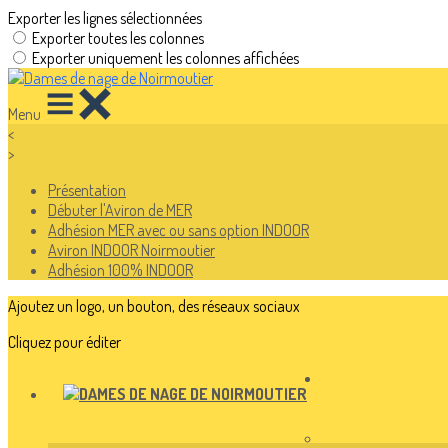
Exporter les lignes sélectionnées
Exporter toutes les colonnes
Exporter uniquement les colonnes affichées
Menu
<
>
Présentation
Débuter l'Aviron de MER
Adhésion MER avec ou sans option INDOOR
Aviron INDOOR Noirmoutier
Adhésion 100% INDOOR
Ajoutez un logo, un bouton, des réseaux sociaux
Cliquez pour éditer