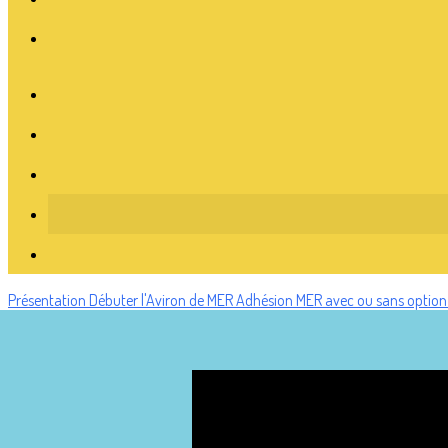
Présentation
Débuter l'Aviron de MER
Adhésion MER avec ou sans optio