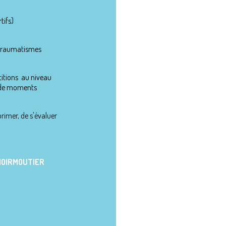
tifs)
s traumatismes
titions au niveau
re de moments
rimer, de s'évaluer
NOIRMOUTIER