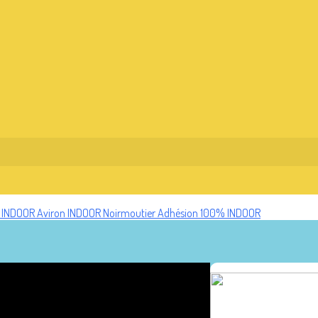
n INDOOR
Aviron INDOOR Noirmoutier
Adhésion 100% INDOOR