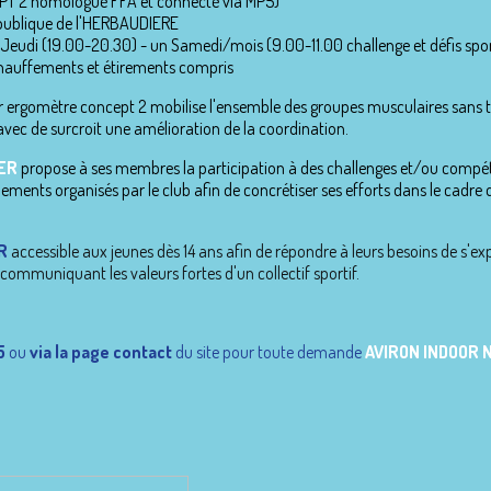
PT 2 homologué FFA et connecté via MP5)
e publique de l'HERBAUDIERE
 Jeudi (19.00-20.30) - un Samedi/mois (9.00-11.00 challenge et défis spor
hauffements et étirements compris
 sur ergomètre concept 2 mobilise l'ensemble des groupes musculaires san
vec de surcroit une amélioration de la coordination.
ER
propose à ses membres la participation à des challenges et/ou compé
ènements organisés par le club afin de concrétiser ses efforts dans le cad
R
accessible aux jeunes dès 14 ans afin de répondre à leurs besoins de s'exp
 communiquant les valeurs fortes d'un collectif sportif.
5
ou
via
la page contact
du site
pour toute demande
AVIRON INDOOR 