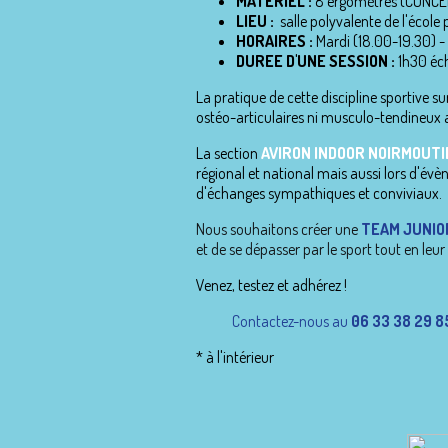
MATERIEL :
8 ergomètres (CONCE
LIEU :
salle polyvalente de l'écol
HORAIRES :
Mardi (18.00-19.30) -
DUREE D'UNE SESSION :
1h30 éc
La pratique de cette discipline sportive
ostéo-articulaires ni musculo-tendineux a
La section
AVIRON INDOOR NOIRMOUTI
régional et national mais aussi lors d'év
d'échanges sympathiques et conviviaux.
N
ous souhaitons créer une
TEAM JUNIO
et de se dépasser par le sport tout en leur
Venez, testez et adhérez !
Contactez-nous au
06 33 38 29 8
* à l'intérieur