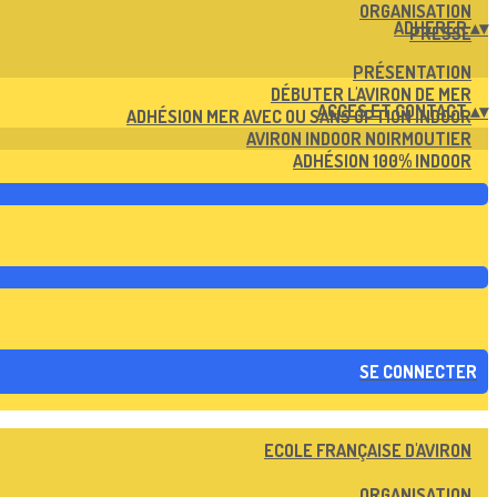
ORGANISATION
ADHERER
▴
▾
PRESSE
PRÉSENTATION
DÉBUTER L'AVIRON DE MER
ACCES ET CONTACT
▴
▾
ADHÉSION MER AVEC OU SANS OPTION INDOOR
AVIRON INDOOR NOIRMOUTIER
ADHÉSION 100% INDOOR
SE CONNECTER
ECOLE FRANÇAISE D'AVIRON
ORGANISATION