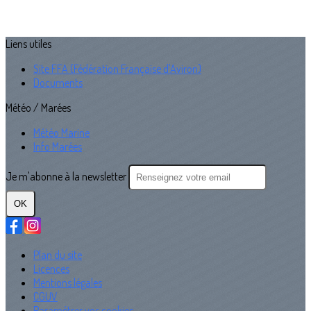
Liens utiles
Site FFA (Fédération Française d'Aviron)
Documents
Météo / Marées
Météo Marine
Info Marées
Je m'abonne à la newsletter
OK
Plan du site
Licences
Mentions légales
CGUV
Paramétrer vos cookies