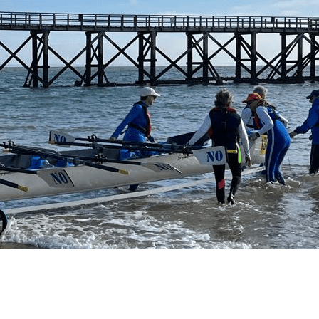
Exporter les lignes sélectionnées
Exporter toutes les colonnes
Exporter uniquement les colonnes affichées
Menu
<
>
Ecole Française d'Aviron
Organisation
Presse
?>
Images de la page d'accueil
Cliquez pour éditer