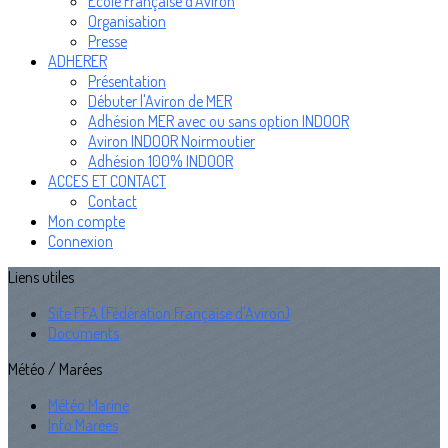
Ecole Française d'Aviron
Organisation
Presse
ADHERER
Présentation
Débuter l'Aviron de MER
Adhésion MER avec ou sans option INDOOR
Aviron INDOOR Noirmoutier
Adhésion 100% INDOOR
ACCES ET CONTACT
Contact
Mon compte
Connexion
Liens utiles
Site FFA (Fédération Française d'Aviron)
Documents
Météo / Marées
Météo Marine
Info Marées