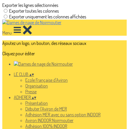
Exporter les lignes sélectionnées
Exporter toutes les colonnes
Exporter uniquement les colonnes affichées
Menu
Ajoutez un logo, un bouton, des réseaux sociaux
Cliquez pour éditer
LE CLUB
▴
▾
Ecole Française d'Aviron
Organisation
Presse
ADHERER
▴
▾
Présentation
Débuter l'Aviron de MER
Adhésion MER avec ou sans option INDOOR
Aviron INDOOR Noirmoutier
Adhésion 100% INDOOR