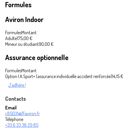
Formules
Aviron Indoor
Formules
Montant
Adulte
175,00 €
Mineur ou étudiant
90,00 €
Assurance optionnelle
Formules
Montant
Option I.A.Sport+ (assurance individuelle accident renforcée)
14,15 €
J'adhère !
Contacts
Email
c85031@ffaviron.fr
Téléphone
+33 6 33 38 29 85