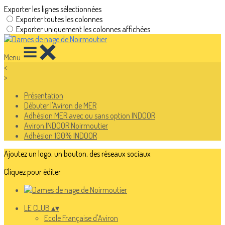
Exporter les lignes sélectionnées
Exporter toutes les colonnes
Exporter uniquement les colonnes affichées
Menu
<
>
Présentation
Débuter l'Aviron de MER
Adhésion MER avec ou sans option INDOOR
Aviron INDOOR Noirmoutier
Adhésion 100% INDOOR
Ajoutez un logo, un bouton, des réseaux sociaux
Cliquez pour éditer
LE CLUB
▴
▾
Ecole Française d'Aviron