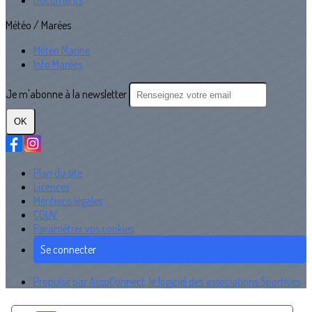
Documents
Météo / Marées
Météo Marine
Info Marées
Je m'abonne à la newsletter
OK
Plan du site
Licences
Mentions légales
CGUV
Paramétrer vos cookies
Se connecter
Propulsé par AssoConnect, le logiciel des associations Sportives