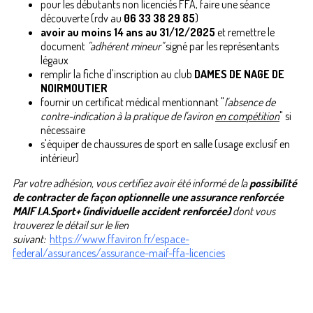
pour les débutants non licenciés FFA, faire une séance
découverte (rdv au
06 33 38
29 85
)
avoir au moins 14 ans au 31/12/2025
et remettre le
document
"adhérent mineur"
signé par les représentants
légaux
remplir la fiche d'inscription au club
DAMES DE NAGE DE
NOIRMOUTIER
fournir un certificat médical mentionnant "
l'absence de
contre-indication à la pratique de l'aviron
en compétition
" si
nécessaire
s'équiper de chaussures de sport en salle (usage exclusif en
intérieur)
Par votre adhésion, vous certifiez avoir été informé de la
possibilité
de contracter de façon optionnelle une assurance renforcée
MAIF I.A.Sport+ (individuelle accident renforcée)
dont vous
trouverez le détail sur le lien
suivant:
https://www.ffaviron.fr/espace-
federal/assurances/assurance-maif-ffa-licencies